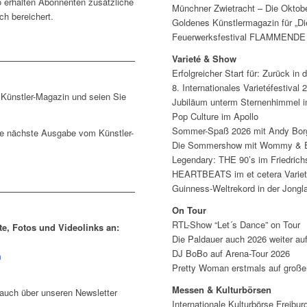
o erhalten Abonnenten zusätzliche
Münchner Zwietracht – Die Oktob
ch bereichert.
Goldenes Künstlermagazin für „Di
Feuerwerksfestival FLAMMEND
Varieté & Show
Erfolgreicher Start für: Zurück in 
8. Internationales Varietéfestival 
m Künstler-Magazin und seien Sie
Jubiläum unterm Sternenhimmel i
Pop Culture im Apollo
Sommer-Spaß 2026 mit Andy Bor
ie nächste Ausgabe vom Künstler-
Die Sommershow mit Wommy & El
Legendary: THE 90’s im Friedric
HEARTBEATS im et cetera Varie
Guinness-Weltrekord in der Jongl
On Tour
RTL-Show “Let´s Dance” on Tour
te, Fotos und Videolinks an:
Die Paldauer auch 2026 weiter au
DJ BoBo auf Arena-Tour 2026
m
Pretty Woman erstmals auf große
Messen & Kulturbörsen
 auch über unseren Newsletter
Internationale Kulturbörse Freibur