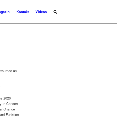
agazin
Kontakt
Videos
ttournee an
r
ähe 2026
y in Concert
der Chance
 und Funktion