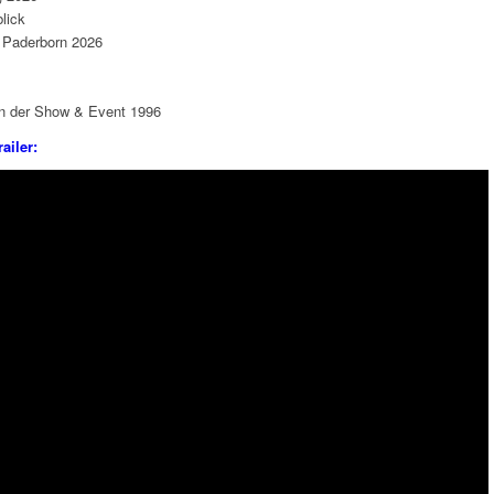
lick
 Paderborn 2026
on der Show & Event 1996
ailer: