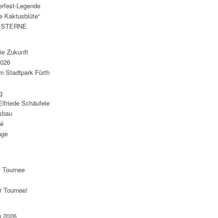
erfest-Legende
e Kaktusblüte“
E STERNE
die Zukunft
2026
m Stadtpark Fürth
g
friede Schäufele
hsbau
té
age
f Tournee
r Tournee!
g 2026