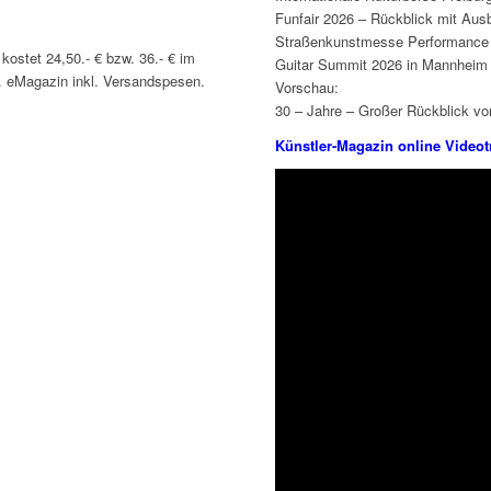
Funfair 2026 – Rückblick mit Ausb
Straßenkunstmesse Performance
ostet 24,50.- € bzw. 36.- € im
Guitar Summit 2026 in Mannheim
l. eMagazin inkl. Versandspesen.
Vorschau:
30 – Jahre – Großer Rückblick v
Künstler-Magazin online Videotr