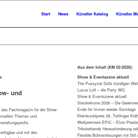
Start
News
Künstler Katalog
Künstler M
Aus dem Inhalt (KM 02-2026):
n:
Show & Eventszene aktuell
The Pussycat Dolls kündigen Wel
Luxus Loft – die Party WG
ow- und
Show & Eventszene aktuell
Stauferkrone 2026 – Die Gewinne
Ende für Immer wieder Sonntags
n das Fachmagazin für die Show-
Kleinkunstpreis 26. Tuttlinger Kr
aktuellen Themen und
Weltpremiere EPIC – Elvis Presle
nstaltungsprofis.
Tributerbands Herausforderung o
verfügbar und mit den
Flexible Bühnenlösungen mit Stil